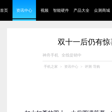
首页
资讯中心
视频
智能硬件
产品大全
众测商城
双十一后仍有惊
神舟手机
全线促销中
手机之家
>
资讯中心
>
评测·导购