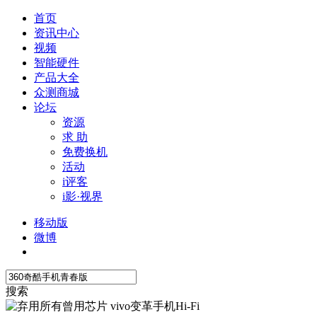
首页
资讯中心
视频
智能硬件
产品大全
众测商城
论坛
资源
求 助
免费换机
活动
i评客
i影·视界
移动版
微博
搜索