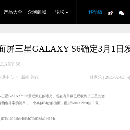
产品大全
众测商城
论坛
移动版
面屏三星GALAXY S6确定3月1日
LAXY S6
资讯中心
>
新闻·评论
林家乐
| 2015-02-03 |
—三星GALAXY S6最近疯狂的曝光。现在有外媒已经收到了三星的邀
也非常的简单，一个类似Edge的曲面，配以What's Next的口号。