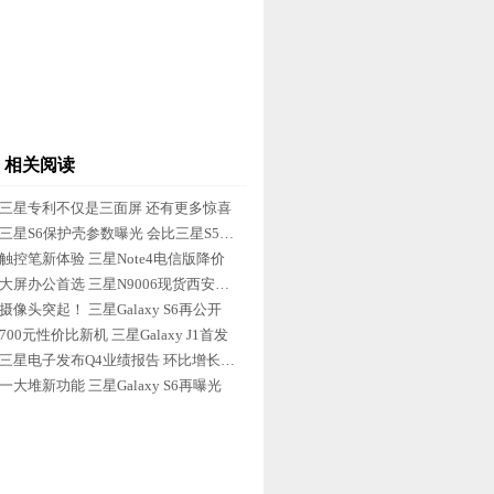
相关阅读
三星专利不仅是三面屏 还有更多惊喜
三星S6保护壳参数曝光 会比三星S5更薄
触控笔新体验 三星Note4电信版降价
大屏办公首选 三星N9006现货西安报价
摄像头突起！ 三星Galaxy S6再公开
700元性价比新机 三星Galaxy J1首发
三星电子发布Q4业绩报告 环比增长30%
一大堆新功能 三星Galaxy S6再曝光