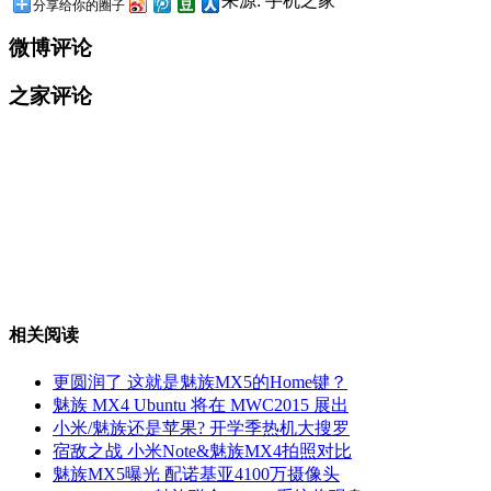
来源: 手机之家
分享给你的圈子
微博评论
之家评论
相关阅读
更圆润了 这就是魅族MX5的Home键？
魅族 MX4 Ubuntu 将在 MWC2015 展出
小米/魅族还是苹果? 开学季热机大搜罗
宿敌之战 小米Note&魅族MX4拍照对比
魅族MX5曝光 配诺基亚4100万摄像头