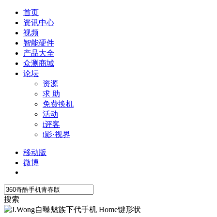
首页
资讯中心
视频
智能硬件
产品大全
众测商城
论坛
资源
求 助
免费换机
活动
i评客
i影·视界
移动版
微博
搜索