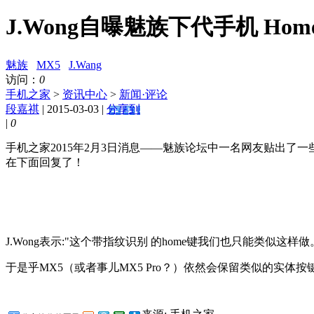
J.Wong自曝魅族下代手机 Ho
魅族
MX5
J.Wang
访问：
0
手机之家
>
资讯中心
>
新闻·评论
段嘉祺
| 2015-03-03 |
分享到
|
0
手机之家2015年2月3日消息——魅族论坛中一名网友贴出了一些三星
在下面回复了！
J.Wong表示:"这个带指纹识别 的home键我们也只能类似这样
于是乎MX5（或者事儿MX5 Pro？）依然会保留类似的实体