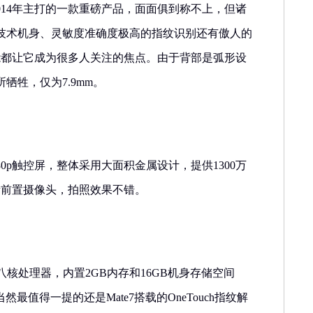
在2014年主打的一款重磅产品，面面俱到称不上，但诸
技术机身、灵敏度准确度极高的指纹识别还有傲人的
能都让它成为很多人关注的焦点。由于背部是弧形设
牺牲，仅为7.9mm。
1080p触控屏，整体采用大面积金属设计，提供1300万
素前置摄像头，拍照效果不错。
n925八核处理器，内置2GB内存和16GB机身存储空间
当然最值得一提的还是Mate7搭载的OneTouch指纹解