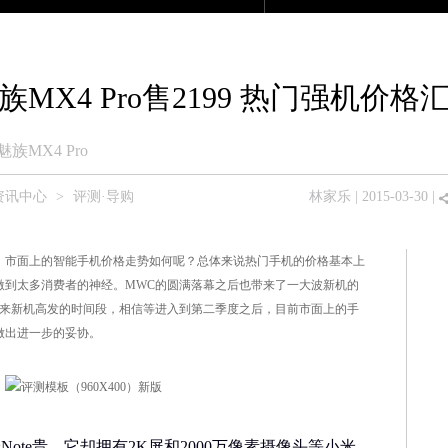
产品大全
众测商城
论坛
移动版
族MX4 Pro售2199 热门强机价格
魅族MX4 Pro
资讯中心
>
评测·导购
林家乐
| 2015-03-30 |
，市面上的智能手机价格走势如何呢？总体来说热门手机的价格基本上
激到太多消费者的神经。MWC的圆满落幕之后也带来了一大波新机的
迎来新机高发的时间段，相信等进入到第二季度之后，目前市面上的手
做出进一步的妥协。
米Note贵，它却拥有2K屏和2000万像素摄像头等小米