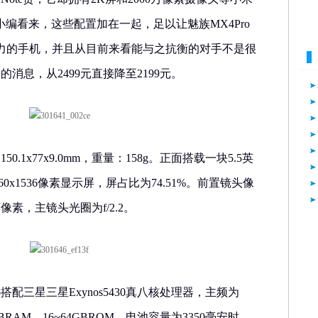
小编看来，这些配置加在一起，足以让魅族MX4Pro
争力的手机，并且从目前来看能与之抗衡的对手不是很
的消息，从2499元直接降至2199元。
50.1x77x9.0mm，重量：158g。正面搭载一块5.5英
60x1536像素显示屏，屏占比为74.51%。前置镜头像
万像素，主镜头光圈为f/2.2。
o搭配三星三星Exynos5430真八核处理器，主频为
3GBRAM、16~64GBROM。电池容量为3350毫安时。