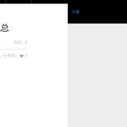
登录
|
注册
汇总
访问：
0
分享到
|
0