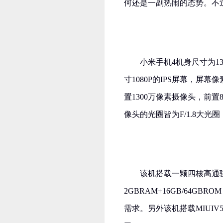
何还是一副热闹的态势。不
小米手机4机身尺寸为139.
寸1080P的IPS屏幕，屏幕
置1300万像素摄像头，前
像头的光圈皆为F/1.8大光
该机搭载一颗四核高通骁龙
2GBRAM+16GB/64G
需求。另外该机搭载MIUIV