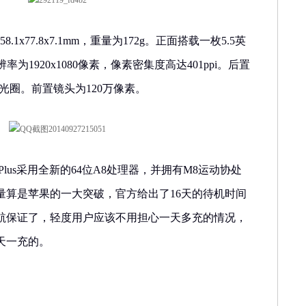
158.1x77.8x7.1mm，重量为172g。正面搭载一枚5.5英
辨率为1920x1080像素，像素密集度高达401ppi。后置
.2光圈。前置镜头为120万像素。
6Plus采用全新的64位A8处理器，并拥有M8运动协处
容量算是苹果的一大突破，官方给出了16天的待机时间
航保证了，轻度用户应该不用担心一天多充的情况，
天一充的。