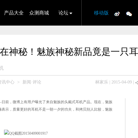
产品大全
众测商城
论坛
移动版
在神秘！魅族神秘新品竟是一只
机
资讯中心
>
新闻·评论
林家乐
| 2015-04-09 |
日前，微博上有用户曝光了来自魅族的头戴式耳机产品。现在，魅族
楠表示，质量更好的耳机不是一朝一夕的功夫，和拷贝别人比较，魅族