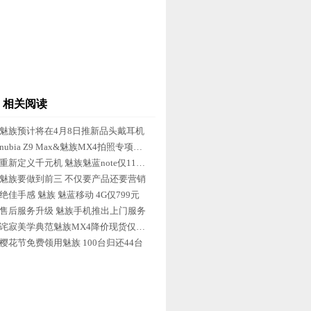
相关阅读
魅族预计将在4月8日推新品头戴耳机
nubia Z9 Max&魅族MX4拍照专项对比
重新定义千元机 魅族魅蓝note仅1180元
魅族要做到前三 不仅要产品还要营销
绝佳手感 魅族 魅蓝移动 4G仅799元
售后服务升级 魅族手机推出上门服务
诧寂美学典范魅族MX4降价现货仅1720元
樱花节免费领用魅族 100台归还44台