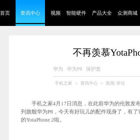
首页
资讯中心
视频
智能硬件
产品大全
众测商城
不再羡慕YotaPh
华为
华为P8
保护套
手机之家
>
资讯中心
>
新闻·评论
手机之家4月17日消息，在此前华为的伦敦发布
列旗舰华为P8，今天有好玩儿的配件现身了，有了
的YotaPhone 2啦。