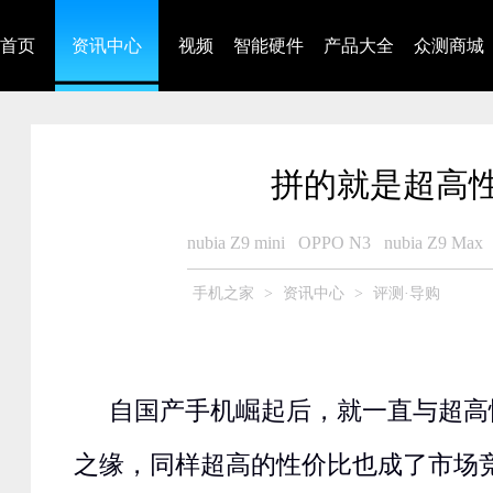
首页
资讯中心
视频
智能硬件
产品大全
众测商城
拼的就是超高性
nubia Z9 mini
OPPO N3
nubia Z9 Max
手机之家
>
资讯中心
>
评测·导购
自国产手机崛起后，就一直与超高
之缘，同样超高的性价比也成了市场