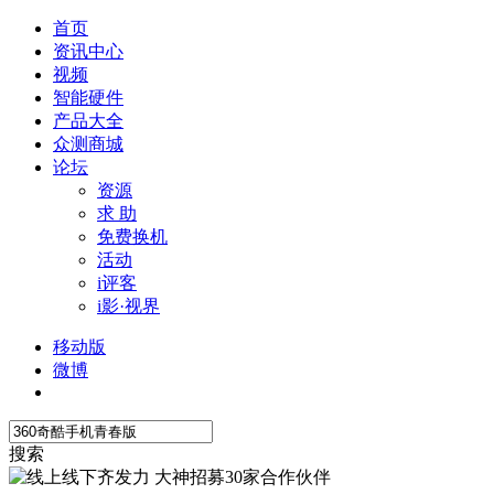
首页
资讯中心
视频
智能硬件
产品大全
众测商城
论坛
资源
求 助
免费换机
活动
i评客
i影·视界
移动版
微博
搜索