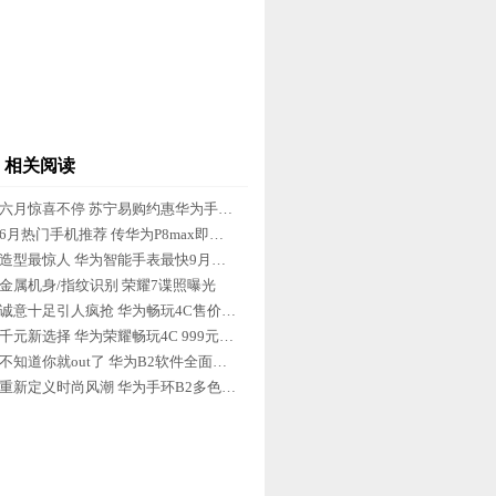
相关阅读
六月惊喜不停 苏宁易购约惠华为手环B2
6月热门手机推荐 传华为P8max即将开卖
造型最惊人 华为智能手表最快9月上市
金属机身/指纹识别 荣耀7谍照曝光
诚意十足引人疯抢 华为畅玩4C售价1129
千元新选择 华为荣耀畅玩4C 999元开抢
不知道你就out了 华为B2软件全面升级
重新定义时尚风潮 华为手环B2多色齐发