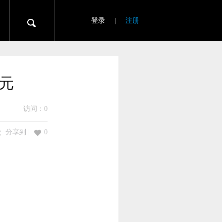
登录
|
注册
8元
访问：
0
分享到
|
0