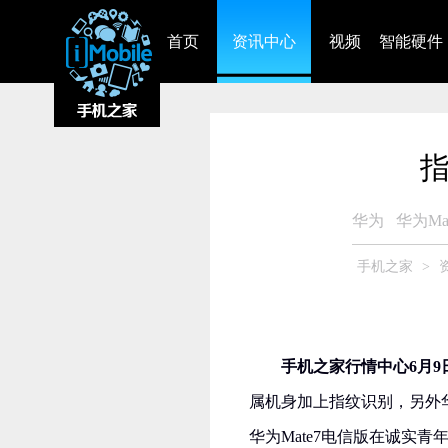
首页
资讯中心
视频
智能硬件
指
华为
华为Mat
手机之家
>
手机之家行情中心6月9
属机身加上指纹识别，另外
华为Mate7电信版在诚实青