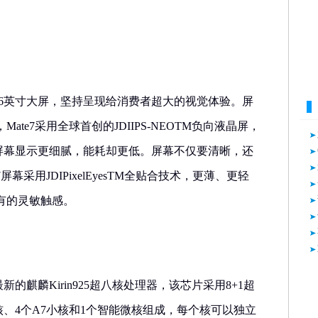
用6英寸大屏，坚持呈现给消费者超大的视觉体验。屏
te7采用全球首创的JDIIPS-NEOTM负向液晶屏，
1，屏幕显示更细腻，能耗却更低。屏幕不仅要清晰，还
屏幕采用JDIPixelEyesTM全贴合技术，更薄、更轻
有的灵敏触感。
新的麒麟Kirin925超八核处理器，该芯片采用8+1超
大核、4个A7小核和1个智能微核组成，每个核可以独立