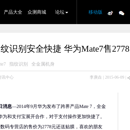
产品大全
众测商城
论坛
移动版
纹识别安全快捷 华为Mate7售277
e7
指纹识别
全金属机身
资讯中心
李庚垚
| 2015-06-09 |
日消息
—2014年9月华为发布了跨界产品Mate 7，全金
华为和支付宝展开合作，对于支付操作更加快捷了。
年数码专营店的售价为2778元还送贴膜，喜欢的朋友