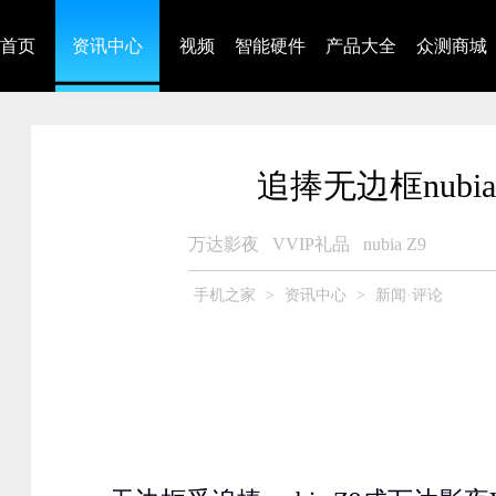
首页
资讯中心
视频
智能硬件
产品大全
众测商城
追捧无边框nubia
万达影夜
VVIP礼品
nubia Z9
手机之家
>
资讯中心
>
新闻·评论