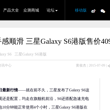
产品大全
众测商城
论坛
移动版
感顺滑 三星Galaxy S6港版售价40
axy S6
三星Galaxy S6港版
资讯中心
黄俊杰
| 2015-07-09 |
日最新行情
——就在前不久，三星发布了Galaxy S6这
观还是配置，均走在旗舰机前沿，S6还搭配急速充电
0分钟能正常使用4个小时，三星Galaxy S6港版在