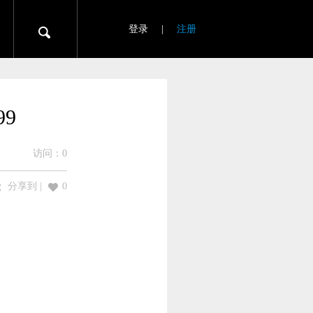
登录
|
注册
99
访问：
0
分享到
|
0