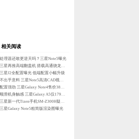
相关阅读
处理器还敢更逆天吗？三星Note5曝光
三星再推高端翻盖机 搭载高通骁龙808
三星J2全配置曝光 低端配置小幅升级
不出乎意料 三星Note5高清CAD视频曝光
配置强劲 三星Galaxy Note4售价3830元
顺滑机身触感 三星Galaxy A5仅1799元
三星新一代Tizen手机SM-Z300H疑似曝光
三星Galaxy Note5粗简版渲染图曝光