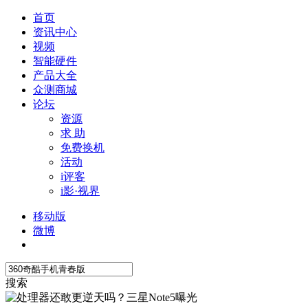
首页
资讯中心
视频
智能硬件
产品大全
众测商城
论坛
资源
求 助
免费换机
活动
i评客
i影·视界
移动版
微博
搜索