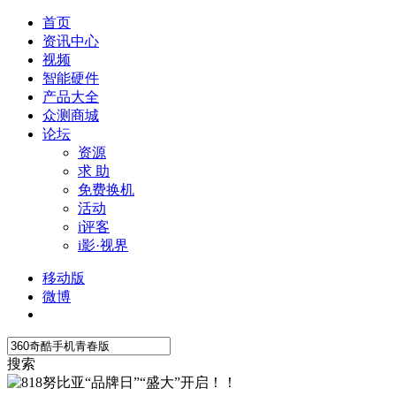
首页
资讯中心
视频
智能硬件
产品大全
众测商城
论坛
资源
求 助
免费换机
活动
i评客
i影·视界
移动版
微博
搜索