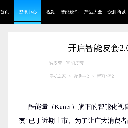
首页
资讯中心
视频
智能硬件
产品大全
众测商城
开启智能皮套2.
酷皮套
智能皮套
手机之家
>
资讯中心
>
新闻·评论
酷能量（Kuner）旗下的智能化视
套”已于近期上市。为了让广大消费