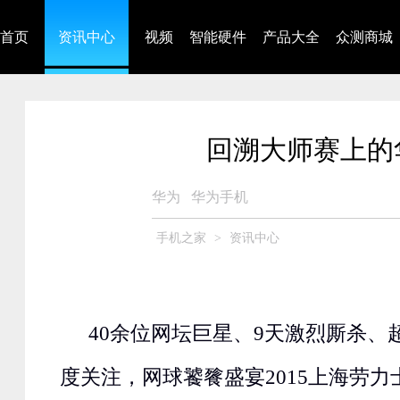
首页
资讯中心
视频
智能硬件
产品大全
众测商城
回溯大师赛上的
华为
华为手机
手机之家
>
资讯中心
40余位网坛巨星、9天激烈厮杀、
度关注，网球饕餮盛宴2015上海劳