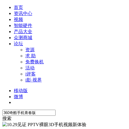
首页
资讯中心
视频
智能硬件
产品大全
众测商城
论坛
资源
求 助
免费换机
活动
i评客
i影·视界
移动版
微博
搜索