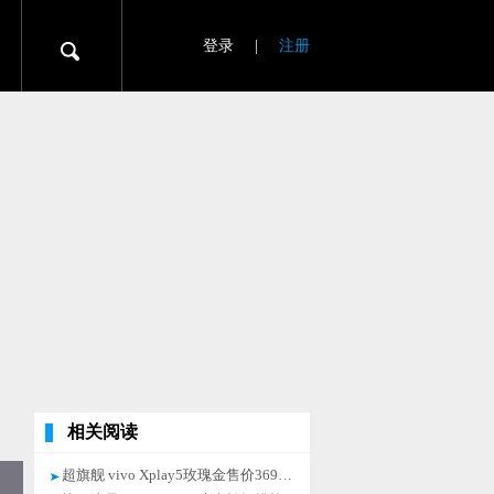
登录
|
注册
相关阅读
超旗舰 vivo Xplay5玫瑰金售价3698元