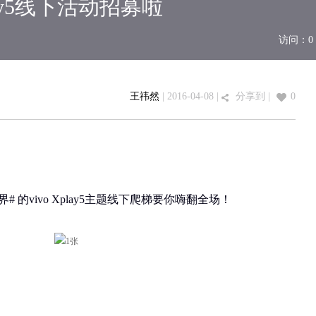
lay5线下活动招募啦
访问：
0
王祎然
| 2016-04-08 |
分享到
|
0
# 的vivo Xplay5主题线下爬梯要你嗨翻全场！