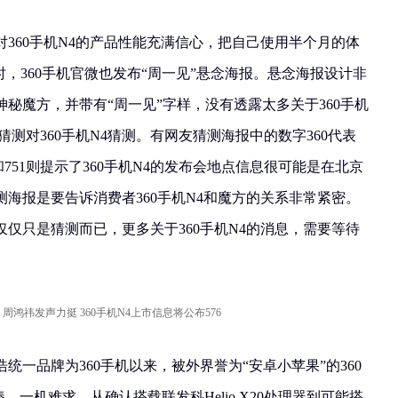
360手机N4的产品性能充满信心，把自己使用半个月的体
时，360手机官微也发布“周一见”悬念海报。悬念海报设计非
秘魔方，并带有“周一见”字样，没有透露太多关于360手机
测对360手机N4猜测。有网友猜测海报中的数字360代表
8和751则提示了360手机N4的发布会地点信息很可能是在北京
猜测海报是要告诉消费者360手机N4和魔方的关系非常紧密。
仅只是猜测而已，更多关于360手机N4的消息，需要等待
芳浩统一品牌为360手机以来，被外界誉为“安卓小苹果”的360
，一机难求。从确认搭载联发科Helio X20处理器到可能搭