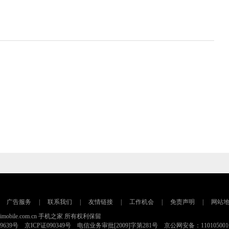
广告服务
|
联系我们
|
友情链接
|
工作机会
|
免责声明
|
网站
16 imobile.com.cn 手机之家 所有权利保留
79639号 京ICP证090349号 电信业务审批[2009]字第281号 京公网安备：110105001