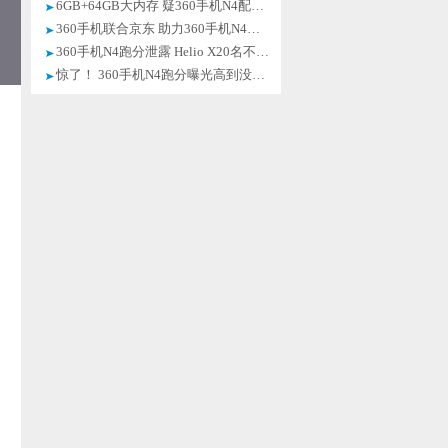
6GB+64GB大内存 疑360手机N4配置曝光
360手机联合京东 助力360手机N4上市
360手机N4跑分泄露 Helio X20名不虚传
惊了！ 360手机N4跑分曝光高到没朋友