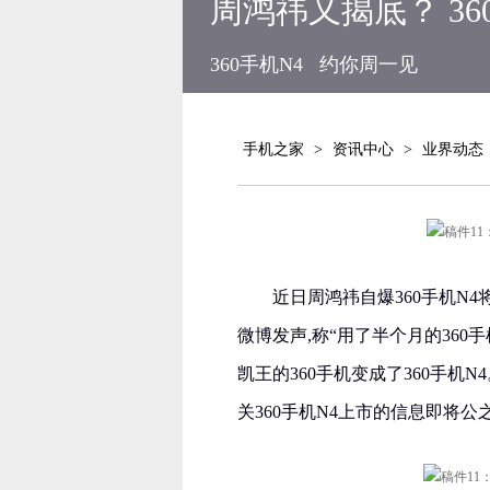
周鸿祎又揭底？ 36
360手机N4
约你周一见
手机之家
>
资讯中心
>
业界动态
近日周鸿祎自爆360手机N4将
微博发声,称“用了半个月的36
凯王的360手机变成了360手机
关360手机N4上市的信息即将公