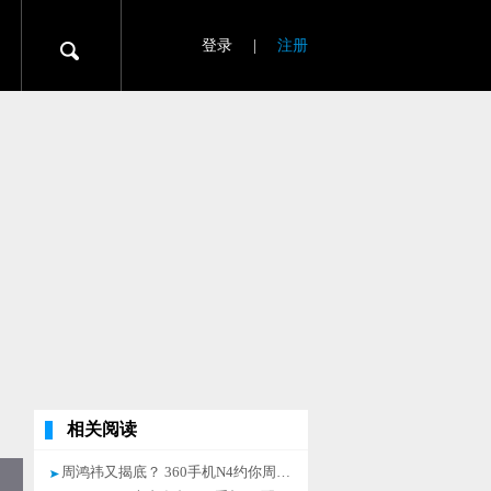
登录
|
注册
相关阅读
周鸿祎又揭底？ 360手机N4约你周一见