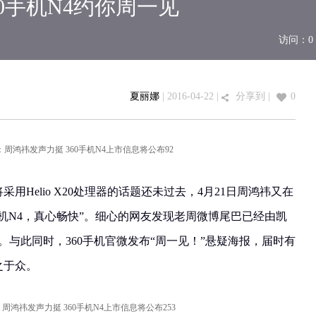
0手机N4约你周一见
访问：
0
夏丽娜
| 2016-04-22 |
分享到
|
0
采用Helio X20处理器的话题还未过去，4月21日周鸿祎又在
0手机N4，真心畅快”。细心的网友发现老周微博尾巴已经由凯
N4。与此同时，360手机官微发布“周一见！”悬疑海报，届时有
之于众。