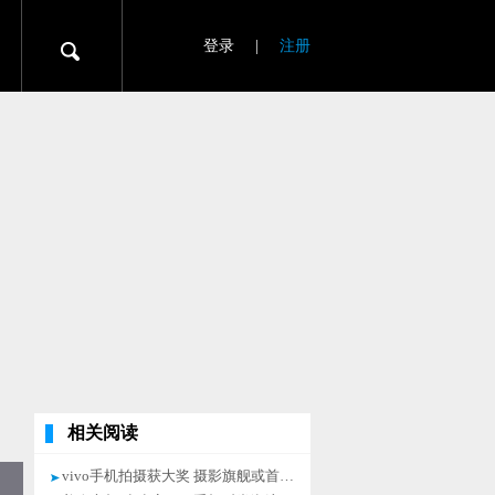
登录
|
注册
相关阅读
vivo手机拍摄获大奖 摄影旗舰或首曝光