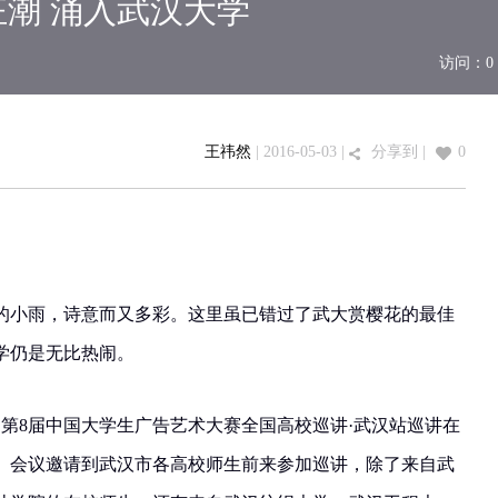
狂潮 涌入武汉大学
访问：
0
王祎然
| 2016-05-03 |
分享到
|
0
的小雨，诗意而又多彩。这里虽已错过了武大赏樱花的最佳
学仍是无比热闹。
：00，第8届中国大学生广告艺术大赛全国高校巡讲·武汉站巡讲在
。会议邀请到武汉市各高校师生前来参加巡讲，除了来自武