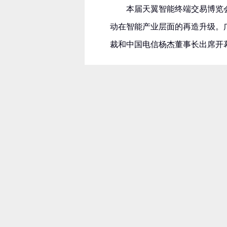
本届天翼智能终端交易博览会
动在智能产业层面的再造升级。
裁和中国电信杨杰董事长出席开幕
OPPO副总裁吴强
“OPPO与中国电信的合
合作道路，”OPPO副总裁吴强
合作的一开始双方就解放思想、
双方积极发挥各自优势，OP
全网通的国内厂商，有力配合了
时，双方紧紧围绕销量和业务开