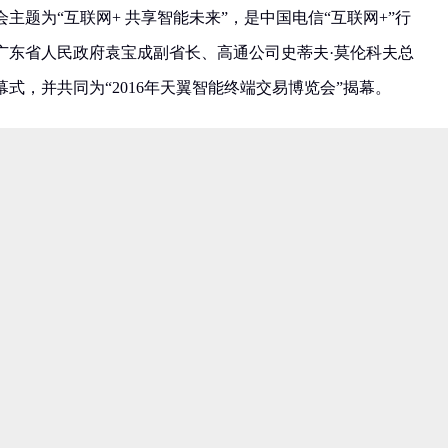
主题为“互联网+ 共享智能未来”，是中国电信“互联网+”行
广东省人民政府袁宝成副省长、高通公司史蒂夫·莫伦科夫总
式，并共同为“2016年天翼智能终端交易博览会”揭幕。
先生表示，中国电信与OPPO双方走出了全新的合作道路
作凝聚了两个体系的心血，走出了一条创新的、跨越式、共赢的
先生表示，他认为中国电信和OPPO都有独特的渠道模式，在
积极创新，这是双方长期合作不可动摇的根基。
PO充分发挥产品、品牌和渠道等优势，作为最早切转4G和
同时期中国电信的市场策略，双方渠道互渗，投入量大。同
展合作，OPPO电信终端品增速飞快，在各大品牌中名列前