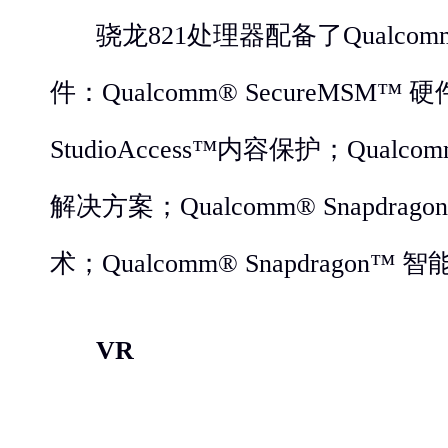
骁龙821处理器配备了Qualcomm
件：Qualcomm® SecureMSM™ 硬
StudioAccess™内容保护；Qualcom
解决方案；Qualcomm® Snapdragon
术；Qualcomm® Snapdragon™
VR