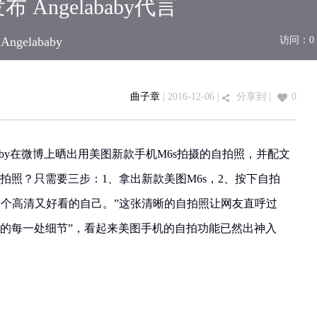
Angelababy代言
Angelababy
访问：
0
曲子章
| 2016-12-06 |
分享到
|
0
ababy在微博上晒出用美图新款手机M6s拍摄的自拍照，并配文
​​怎样获得一张高清又好看自拍照？只需要三步：1、拿出新款美图M6s，2、按下自拍
一个高清又好看的自己。”这张清晰的自拍照让网友直呼过
上的每一处细节”，看起来美图手机的自拍功能已然出神入