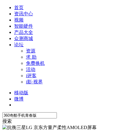
首页
资讯中心
视频
智能硬件
产品大全
众测商城
论坛
资源
求 助
免费换机
活动
i评客
i影·视界
移动版
微博
搜索