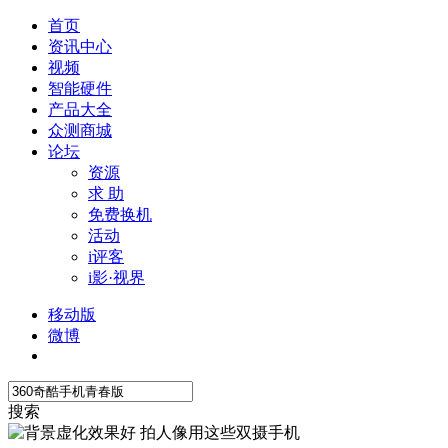
首页
资讯中心
视频
智能硬件
产品大全
众测商城
论坛
资源
求 助
免费换机
活动
i评客
i影·视界
移动版
微博
搜索