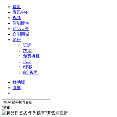
首页
资讯中心
视频
智能硬件
产品大全
众测商城
论坛
资源
求 助
免费换机
活动
i评客
i影·视界
移动版
微博
搜索