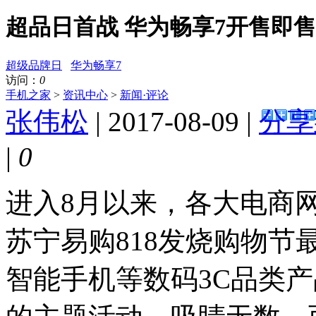
超品日首战 华为畅享7开售即
超级品牌日
华为畅享7
访问：
0
手机之家
>
资讯中心
>
新闻·评论
张伟松
| 2017-08-09 |
分享
|
0
进入8月以来，各大电商
苏宁易购818发烧购物
智能手机等数码3C品类