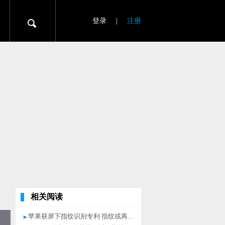
登录
|
注册
相关阅读
苹果获屏下指纹识别专利 指纹或再崛起