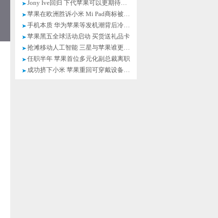
Jony Ive回归 下代苹果可以更期待一点
苹果在欧洲胜诉小米 Mi Pad商标被封杀
手机本质 华为苹果等发机潮背后冷思考
苹果黑五全球活动启动 买货送礼品卡
抢滩移动人工智能 三星与苹果谁更有戏
任职半年 苹果首位多元化副总裁离职
成功挤下小米 苹果重回可穿戴设备第一