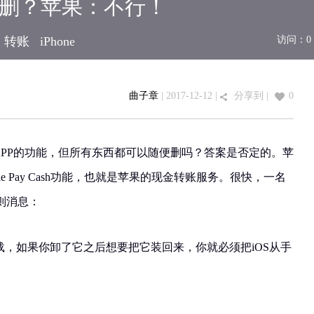
sh随便删？苹果：不行！
转账
iPhone
访问：
0
曲子章
| 2017-12-12 |
分享到
|
0
自带APP的功能，但所有东西都可以随便删吗？答案是否定的。苹
pple Pay Cash功能，也就是苹果的现金转账服务。很快，一名
则消息：
不能随意卸载，如果你卸了它之后想要把它装回来，你就必须把iOS从手