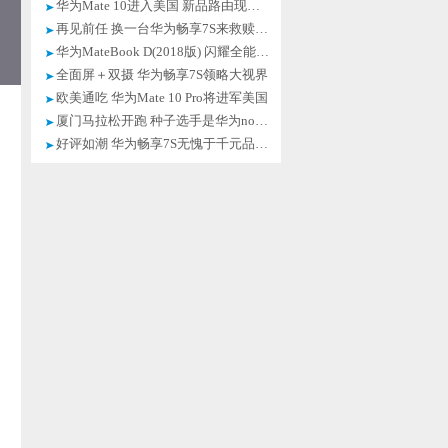
华为Mate 10进入美国 新品路由现身CES
再见前任 换一台华为畅享7S来救赎青春
华为MateBook D(2018版) 闪耀全能之美
全面屏＋双摄 华为畅享7S领略大视界
欧美通吃 华为Mate 10 Pro将进军美国
厦门马拉松开跑 种子选手是华为nova2s
好评如潮 华为畅享7S无愧于千元品质机