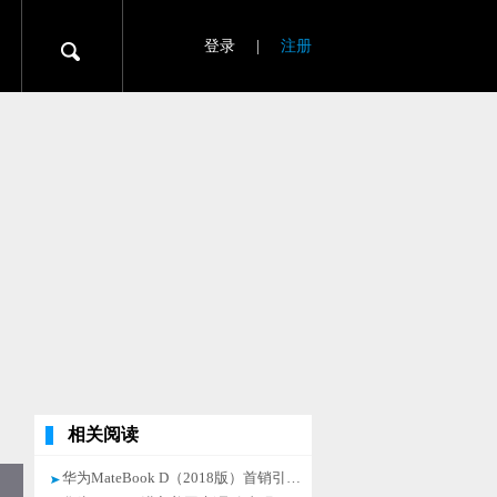
登录
|
注册
相关阅读
华为MateBook D（2018版）首销引关注