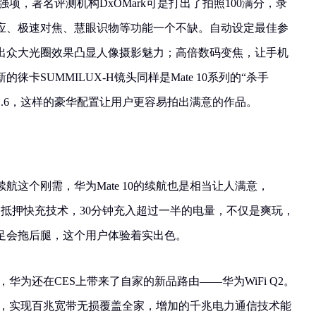
的强项，著名评测机构DxOMark可是打出了拍照100满分，录
响应、极速对焦、慧眼识物等功能一个不缺。自动设定最佳参
出众大光圈效果凸显人像摄影魅力；高倍数码变焦，让手机
卡SUMMILUX-H镜头同样是Mate 10系列的“杀手
/1.6，这样的豪华配置让用户更容易拍出满意的作品。
航这个刚需，华为Mate 10的续航也是相当让人满意，
/5A的抵押快充技术，30分钟充入超过一半的电量，不仅是爽玩，
足会拖后腿，这个用户体验着实出色。
外，华为还在CES上带来了自家的新品路由——华为WiFi Q2。
术，实现百兆宽带无损覆盖全家，增加的千兆电力通信技术能