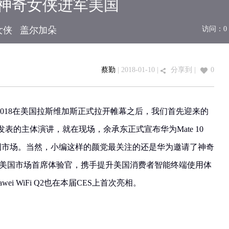
列携神奇女侠进军美国
女侠
盖尔加朵
访问：
0
蔡勤
| 2018-01-10 |
分享到
|
0
，CES 2018在美国拉斯维加斯正式拉开帷幕之后，我们首先迎来的
表的主体演讲，就在现场，余承东正式宣布华为Mate 10
进入美国市场。当然，小编这样的颜党最关注的还是华为邀请了神奇
为美国市场首席体验官，携手提升美国消费者智能终端使用体
i WiFi Q2也在本届CES上首次亮相。