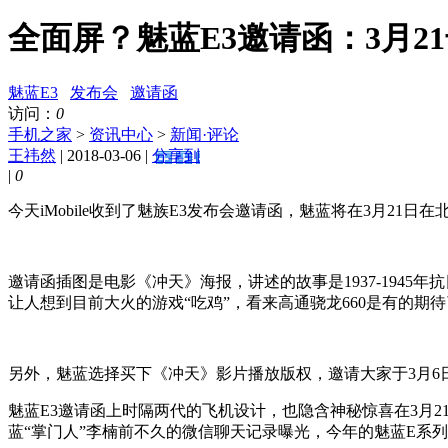
全面屏？魅蓝E3邀请函：3月2
魅蓝E3
发布会
邀请函
访问：
0
手机之家
>
资讯中心
>
新闻·评论
王祎然
| 2018-03-06 |
分享到
|
0
今天iMobile收到了魅族E3发布会邀请函，魅蓝将在3月21日
邀请函插图是电影《冲天》海报，讲述的故事是1937-194
让人想到目前大火的游戏“吃鸡”，看来高通骁龙660是有的期
另外，魅蓝选择买下《冲天》影片播放版权，邀请大家于3月6
魅蓝E3邀请函上时隔两代的飞机设计，也隐含神秘惊喜在3月
蓝“掌门人”李楠前不久的微信聊天记录曝光，今年的魅蓝E系