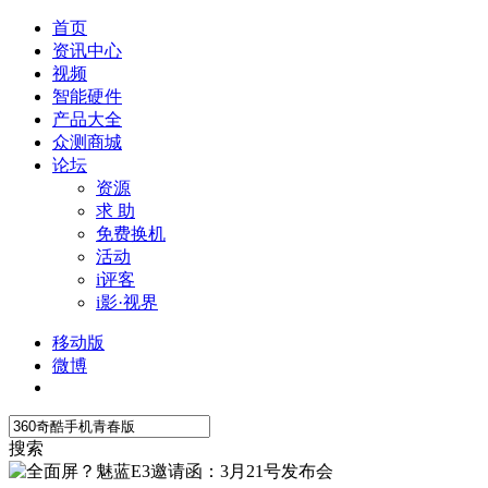
首页
资讯中心
视频
智能硬件
产品大全
众测商城
论坛
资源
求 助
免费换机
活动
i评客
i影·视界
移动版
微博
搜索