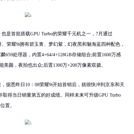
也是首批搭载GPU Turbo的荣耀千元机之一，7月通过
升。荣耀9i拥有碧玉青、梦幻紫，幻夜黑和魅海蓝四种配色，
659处理器，内置4+64/4+128GB存储组合;前置1600万感
美颜，夜拍也出众;后置1300万+200万像素双摄。
黑科技，据悉昨日10：08荣耀9i开始首销后，就很快冲到京东和天
得当日销量第五的好成绩。同样未来可升级GPU Turbo
的位置。