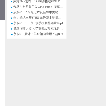
荣耀Play发布：1999起/搭载GPU Turbo
余承东赵明联手发GPU Turbo+荣耀Play
京东618华为笔记本获轻薄本类销量冠军
华为笔记本获京东618轻薄本销量冠军
京东618：一加6获手机新品销量Top1
搭载很吓人技术 荣耀Play万元现身闲鱼
京东618累计下单金额同比增长超80%