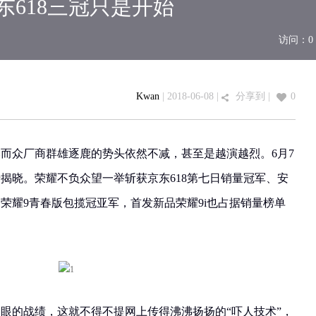
东618三冠只是开始
访问：
0
Kwan
| 2018-06-08 |
分享到
|
0
然而众厂商群雄逐鹿的势头依然不减，甚至是越演越烈。6月7
终于揭晓。荣耀不负众望一举斩获京东618第七日销量冠军、安
荣耀9青春版包揽冠亚军，首发新品荣耀9i也占据销量榜单
抢眼的战绩，这就不得不提网上传得沸沸扬扬的“吓人技术”，