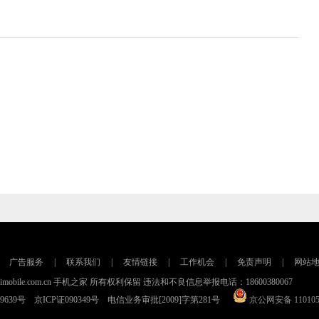
广告服务
|
联系我们
|
友情链接
|
工作机会
|
免责声明
|
网站
016 imobile.com.cn 手机之家 所有权利保留 违法和不良信息举报电话：18600380067
79639号 京ICP证090349号 电信业务审批[2009]字第281号
京公网安备 110105