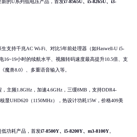
ke即全新的U系列低电压产品，首发
i7-8565U、i5-8265U、i3-
原生支持千兆AC Wi-Fi、对比5年前处理器（如Haswell-U i5-
电16~19小时的续航水平、视频转码速度最高提升10.5倍、支
《魔兽8.0》、多重语音输入等。
程，主频1.8GHz，加速4.6GHz，三缓8MB，支持DDR4-
存，核显UHD620（1150MHz），热设计功耗15W，价格409美
系列超低功耗产品，首发
i7-8500Y、i5-8200Y、m3-8100Y
。