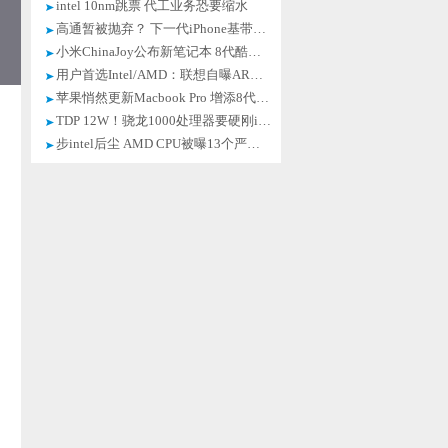
intel 10nm跳票 代工业务恐要缩水
高通暂被抛弃？ 下一代iPhone基带或全由intel提供
小米ChinaJoy公布新笔记本 8代酷睿CPU登场？
用户首选Intel/AMD：联想自曝ARM Win10笔记本不好做
苹果悄然更新Macbook Pro 增添8代intel CPU选择
TDP 12W！骁龙1000处理器要硬刚intel
步intel后尘 AMD CPU被曝13个严重漏洞