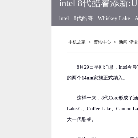
intel 8代酷睿添新:U W
intel
8代酷睿
Whiskey Lake
A
手机之家
>
资讯中心
>
新闻·评论
8月29日早间消息，Intel今晨宣
的两个
14nm
家族正式纳入。
这样一来，8代Core形成了涵盖2代
Lake-G、Coffee Lake、Canno
大一代酷睿。