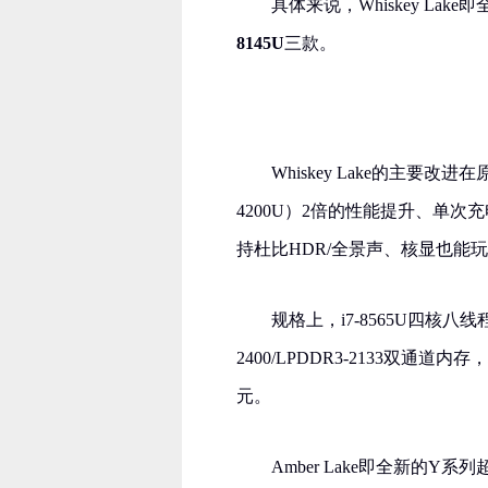
具体来说，Whiskey La
8145U
三款。
Whiskey Lake的主要改进在
4200U）2倍的性能提升、单次充
持杜比HDR/全景声、核显也能玩
规格上，i7-8565U四核八线
2400/LPDDR3-2133双通道内
元。
Amber Lake即全新的Y