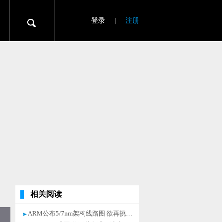
登录
|
注册
相关阅读
ARM公布5/7nm架构线路图 欲再挑战intel