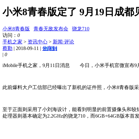
小米8青春版定了 9月19日成都见
小米8青春版
青春无敌发布会
骁龙710
访问：
0
手机之家
>
资讯中心
>
新闻·评论
蔡勤
| 2018-09-11 |
分享到
|
0
iMobile手机之家，9月11日消息 今日，小米手机官微宣
此前爆料大户工信部已经曝出了新机的证件照，小米8青春版采用
至于正面则采用了小刘海设计，能看到明显的前置摄像头和较短的听筒，新机
处理器则基本确定为2.2GHz的骁龙710，而6GB+64GB版本