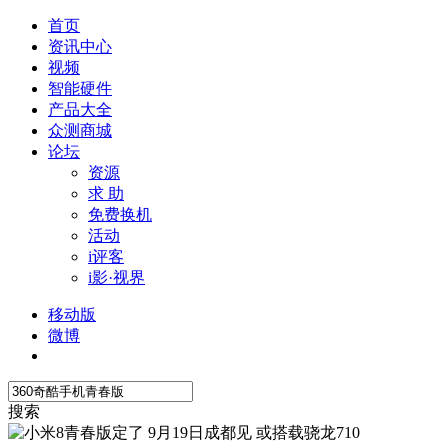
首页
资讯中心
视频
智能硬件
产品大全
众测商城
论坛
资源
求 助
免费换机
活动
i评客
i影·视界
移动版
微博
搜索