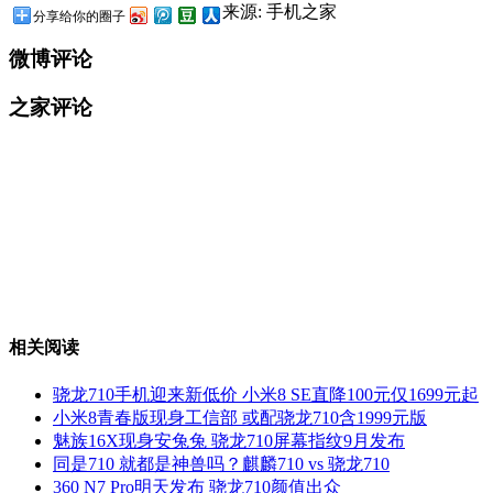
来源: 手机之家
分享给你的圈子
微博评论
之家评论
相关阅读
骁龙710手机迎来新低价 小米8 SE直降100元仅1699元起
小米8青春版现身工信部 或配骁龙710含1999元版
魅族16X现身安兔兔 骁龙710屏幕指纹9月发布
同是710 就都是神兽吗？麒麟710 vs 骁龙710
360 N7 Pro明天发布 骁龙710颜值出众