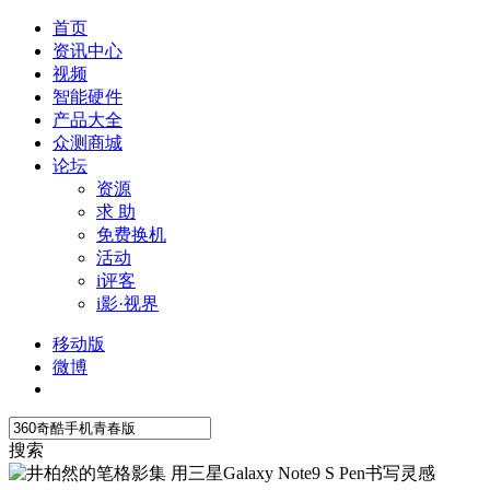
首页
资讯中心
视频
智能硬件
产品大全
众测商城
论坛
资源
求 助
免费换机
活动
i评客
i影·视界
移动版
微博
搜索