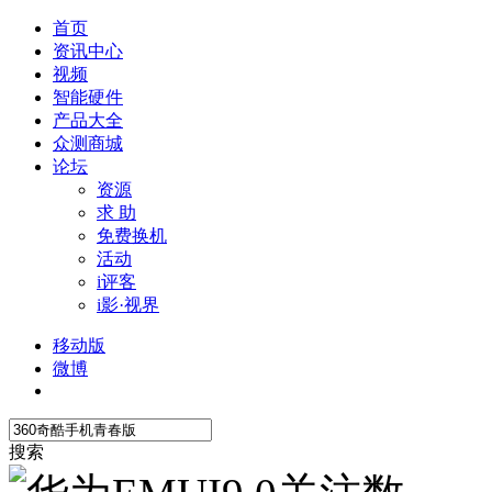
首页
资讯中心
视频
智能硬件
产品大全
众测商城
论坛
资源
求 助
免费换机
活动
i评客
i影·视界
移动版
微博
搜索