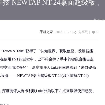
 NEWTAP NT-24桌面超级板，
访问：
0
手机之家
| 2018-11-27 |
分享到
|
0
，使得 “Touch & Talk” 获得了「认知世界、获取信息、发展智能、
在使用TNT的过程中，巴不得废掉了手中的键鼠直接去点
触控交互而准备的”，深度测评人Luka有幸体验到了来自硬壳
备—— NEWTAP桌面超级板NT-24(以下简称NT-24)
深度测评人鲁卡利欧Luka分为以下几点来谈谈使用感受。