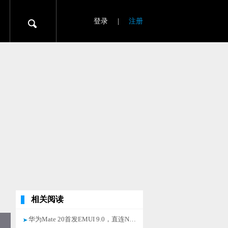
登录
|
注册
相关阅读
华为Mate 20首发EMUI 9.0，直连Newtap/戴尔等大屏秒变触控PC