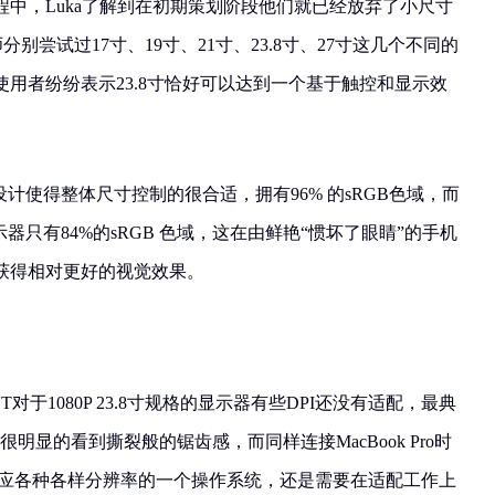
中，Luka了解到在初期策划阶段他们就已经放弃了小尺寸
分别尝试过17寸、19寸、21寸、23.8寸、27寸这几个不同的
用者纷纷表示23.8寸恰好可以达到一个基于触控和显示效
的设计使得整体尺寸控制的很合适，拥有96% 的sRGB色域，而
 显示器只有84%的sRGB 色域，这在由鲜艳“惯坏了眼睛”的手机
获得相对更好的视觉效果。
 TNT对于1080P 23.8寸规格的显示器有些DPI还没有适配，最典
很明显的看到撕裂般的锯齿感，而同样连接MacBook Pro时
适应各种各样分辨率的一个操作系统，还是需要在适配工作上