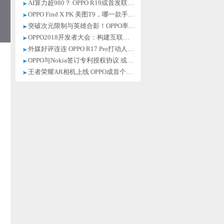
AI算力超980？ OPPO R19或首发联发科Helio P80
OPPO Find X PK 美图T9，哪一款手机拍照实力更强？
突破次元限制与英雄合影！OPPO率先支持王者荣耀AR相机
OPPO2018开发者大会：构建互联网服务新生态
外媒好评连连 OPPO R17 Pro打动人心的秘诀在哪里？
OPPO与Nokia签订专利授权协议 或为进军欧洲市场
王者荣耀AR相机上线 OPPO成首个安卓手机厂商