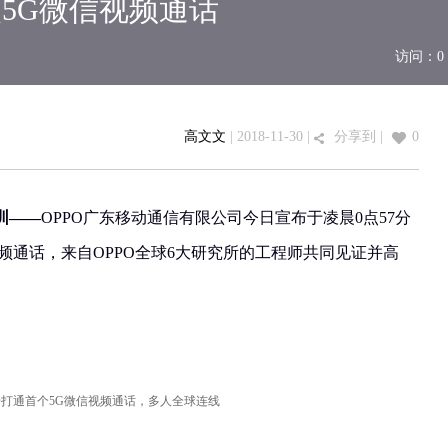
次5G微信视频通话
访问：
0
高文文
| 2018-11-30 |
分享到
|
0
深圳——
OPPO广东移动通信有限公司今日宣布于凌晨0点57分
频通话，来自OPPO全球6大研究所的工程师共同见证并高
PO打通首个5G微信视频通话，多人全球连线