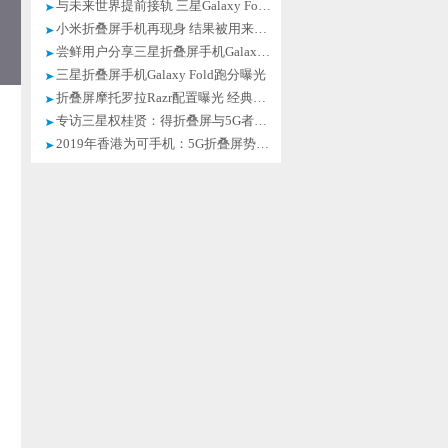
与未来世界提前接轨 三星Galaxy Fold超炫酷
小米折叠屏手机再现身 结果被用来盖泡面
尝鲜用户分享三星折叠屏手机Galaxy Fold体验
三星折叠屏手机Galaxy Fold跑分曝光
折叠屏摩托罗拉Razr配置曝光 经典来袭
专访三星权桂贤：得折叠屏与5G者，得天下
2019年香港为可手机：5G折叠屏势在必行！