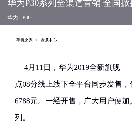
华为P30系列全渠道首销 全国
华为
P30
手机之家
>
资讯中心
4月11
日，华为2019
全新旗舰——
点08分线上线下全平台同步发售
，
6788
元
。
一经开售
，
广大用户便加
列。