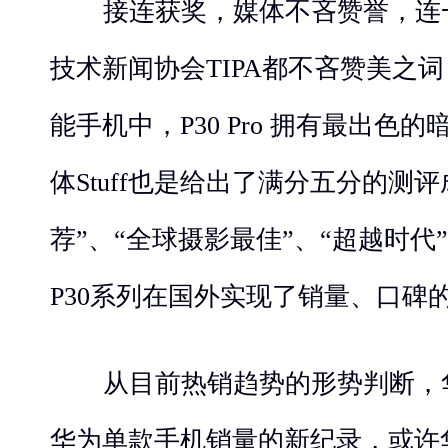
接连获奖
，
媒体不吝赞誉
，
连
技术新闻协会TIPA都不吝赞美之
能手机中，P30 Pro 拥有最出色
体Stuff也是给出了满分五分的测评
荐”、“
全球
摄影最佳”、“超越时代
P3
0
系列在国外
实现了销量、口碑
从目前热销趋势的形势判断，
华为单款手机销量的新纪录，或许