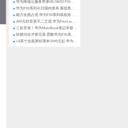
华为终端云服务带来HUAWEI P30系列体验升级
华为P30系列今日国内发布 最低售价3988元起
能力全面占优 华为P30系列或创造惊人销量
499元好音质不二之选 华为FreeLace无线耳机体验
三款齐发！华为MateBook笔记本新品发布
软硬结合才更完美 悉数华为P30系列“软”福利
14英寸全面屏轻薄本5699元起 华为MateBook 14