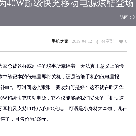
为40W超级快充移动电源炫酷登场
访问：
0
手机之家
| 2019-04-12 |
分享到
|
0
大家总被这样或那样的琐事所牵绊着，无法真正意义上的慢
作中笔记本的低电量即将关机，还是智能手机的低电量报
“补血”。可时间这么紧张，要改如何是好？这不就在昨天华
40W超级快充移动电源，它不仅能够给我们受众的手机快速
牙耳机及支持PD协议的PC充电，可谓是小身材大本领，现在
售了，且售价为369元。