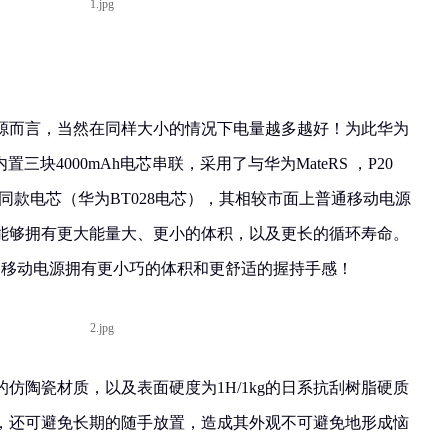
源而言，当然在同样大小的情况下电量越多越好！为此华为
三块4000mAh电芯串联，采用了与华为MateRS ，P20
舰机的同款电芯（华为BT028电芯），其相较市面上普通移动电源
能够拥有更大能量大、更小的体积，以及更长的循环寿命。
Ah的移动电源拥有更小巧的体积和更舒适的握持手感！
仿陶瓷材质，以及表面硬度为1H/1kg的日系抗刮树脂硬质
，还可避免长期的随手放置，造成其外观不可避免地形成恼