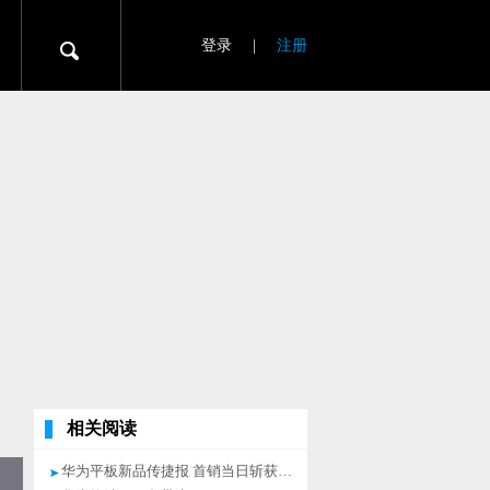
登录
|
注册
相关阅读
华为平板新品传捷报 首销当日斩获“三平台冠军”