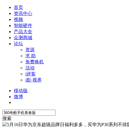
首页
资讯中心
视频
智能硬件
产品大全
众测商城
论坛
资源
求 助
免费换机
活动
i评客
i影·视界
移动版
微博
搜索