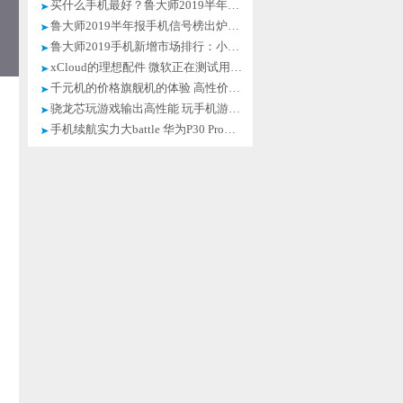
买什么手机最好？鲁大师2019半年报告诉你！
鲁大师2019半年报手机信号榜出炉， 小米9夺冠！
鲁大师2019手机新增市场排行：小米被OV挤压
xCloud的理想配件 微软正在测试用于手机的原型Xbox控制器
千元机的价格旗舰机的体验 高性价比手机推荐
骁龙芯玩游戏输出高性能 玩手机游戏拒绝发热卡顿
手机续航实力大battle 华为P30 Pro超大电池稳操胜券