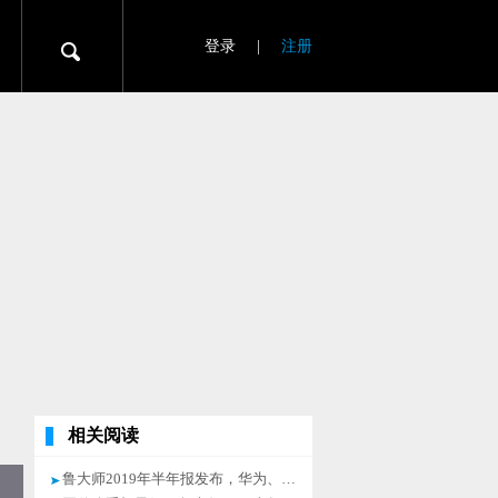
登录
|
注册
相关阅读
鲁大师2019年半年报发布，华为、三星瓜分四成安卓手机市场！