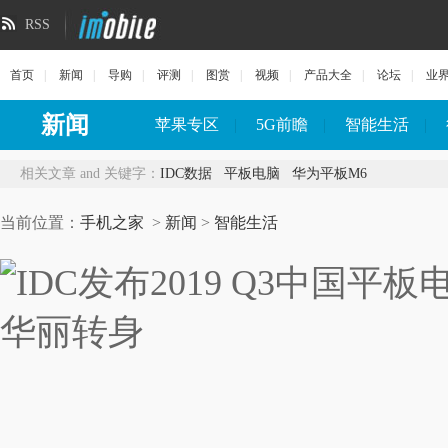
RSS
首页
|
新闻
|
导购
|
评测
|
图赏
|
视频
|
产品大全
|
论坛
|
业
新闻
苹果专区
|
5G前瞻
|
智能生活
|
相关文章 and 关键字：
IDC数据
平板电脑
华为平板M6
当前位置：
手机之家
>
新闻
>
智能生活