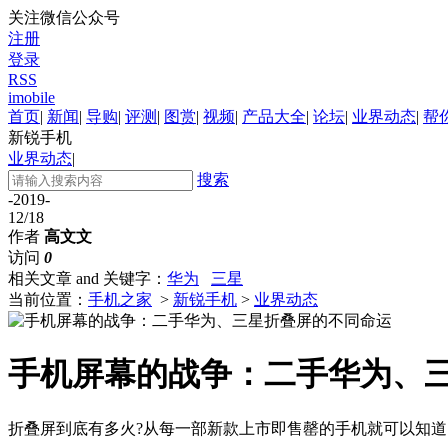
关注微信公众号
注册
登录
RSS
imobile
首页
|
新闻
|
导购
|
评测
|
图赏
|
视频
|
产品大全
|
论坛
|
业界动态
|
帮
新锐手机
业界动态
|
搜索
-2019-
12/18
作者
高文文
访问
0
相关文章 and 关键字：
华为
三星
当前位置：
手机之家
>
新锐手机
>
业界动态
手机屏幕的战争：二手华为、
折叠屏到底有多火?从每一部新款上市即售罄的手机就可以知道