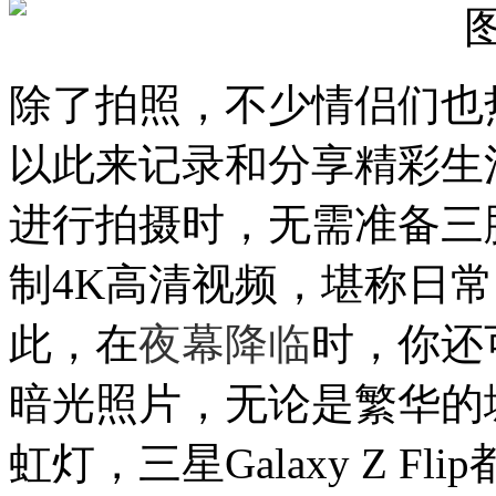
除了拍照
，不少
情侣们
也
以此来记录和分享
精彩
生
进行拍摄时
，
无需准备三
制
4K
高清
视
频
，堪称日常
此
，
在
夜幕降临
时，
你
还
暗光照片，
无论是
繁华
的
虹灯
，
三星
Galaxy Z Flip