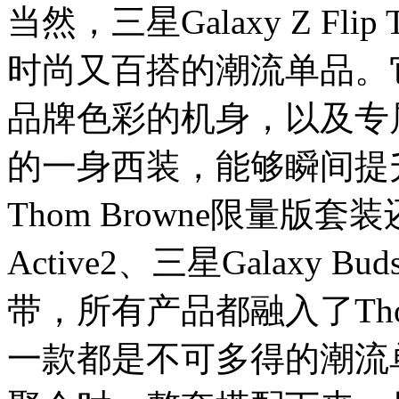
当然，
三星Galaxy Z Fli
时尚
又百搭的
潮流
单品
。
品牌色彩
的机身，以及专
的一身西装，
能够
瞬间提
Thom Browne限量版
套装
Active2、
三星
Galaxy B
带，所有产品都融入了Tho
一款都是不可多得的潮流