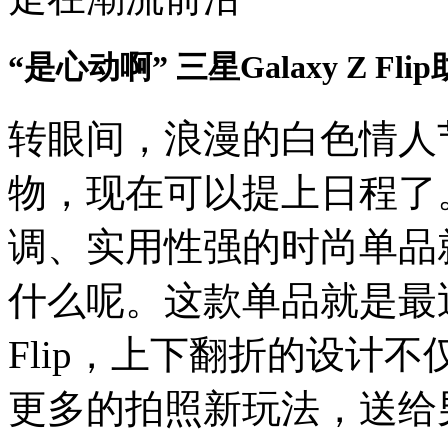
“是心动啊” 三星Galaxy Z 
转眼
间，
浪漫
的白色情人
物
，现在可以提上日程了
调、实用性强的时尚单品
什么呢。
这款单品就是
最
Flip
，上下
翻折的
设计不
更多
的
拍照
新
玩法，送给