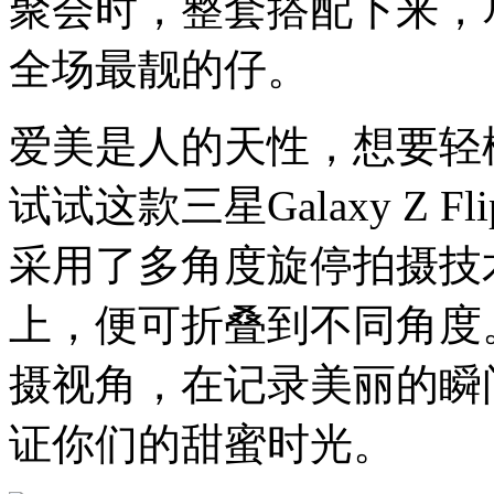
聚会时，
整套搭配下来，
全场
最靓的仔。
爱美是
人
的天性，
想要轻
试试
这款
三星
Galaxy Z Fli
采用了多角度旋停拍摄技
上，
便可
折叠到不同角度
摄视角，在
记录
美丽
的
瞬
证
你们
的甜蜜时光。