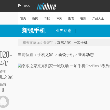
RSS
首页
|
新闻
|
导购
|
评测
|
图赏
|
视频
|
产品大全
|
新锐手机
业界动态
|
相关文章 and 关键字：
京东之家
一加手机
020-
当前位置：
手机之家
>
新锐手机
>
业界动态
4/17
作者
机之家
访问
0