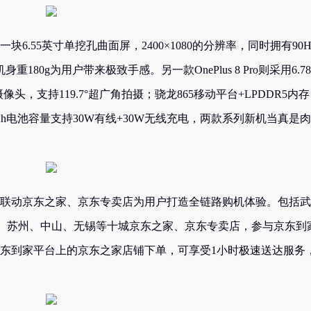
采用一块6.55英寸单挖孔曲面屏，2400×1080的分辨率，同时拥有90H
180g为用户带来极致手感。另一款OnePlus 8 Pro则采用6.7
头，支持119.7°超广角拍摄；骁龙865移动平台+LPDDR5内存
0mAh电池容量支持30W有线+30W无线充电，两款系列新机当真是
京东手机联动京东之家、京东专卖店为用户打造全链路购机体验。包括武
、苏州、中山、无锡等十城京东之家、京东专卖店，参与京东到
用户在京东到家平台上的京东之家店铺下单，可享受1小时极速送达服务