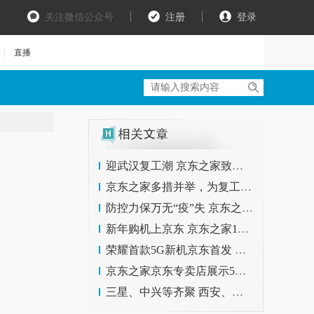
关注微信公众号
注册
登录
|
直播
迎武汉复工潮 京东之家致敬抗疫英雄定制大礼包
京东之家多措并举，为复工季按下“加速键”!
防控力保万无“疫”失 京东之家为行业树立起复工标杆
新年购机上京东 京东之家100场红人导购直播 开启年货选购新模式
荣耀首款5G新机京东首发 荣耀V30系列亮相京东之家旗舰店
京东之家京东专卖店展示5G体验，亮相中国移动全球合作伙伴大会
三星、中兴等齐聚 西安、福州京东之家旗舰店打造5G体验狂欢阵地