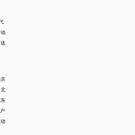
代
活动
时送
为京
，北
京东
用户
推动