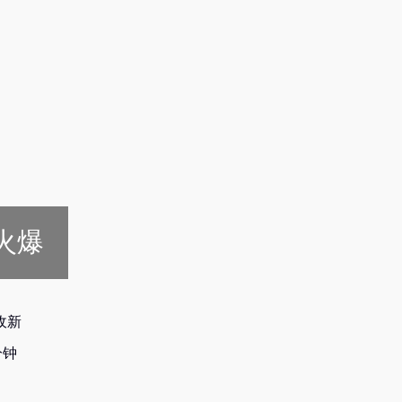
火爆
收新
分钟