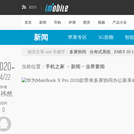
RSS
首页
|
新闻
|
导购
|
评测
|
图赏
|
视频
|
产品大全
|
新闻
苹果专区
|
5G前瞻
|
智
相关文章 and 关键字：
多屏协同
分布式系统
EMUI 10.1
020-
当前位置：
手机之家
>
新闻
>
业界要闻
4/22
作者
王祎然
访问
0