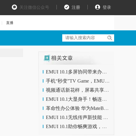
关注微信公众号
注册
登录
|
直播
EMUI 10.1多屏协同带来办公新体验，让你工作效率翻倍
手机“秒变”TV Game，EMUI 10.1 Cast+无线投屏技术太酷了
视频通话新花样，屏幕共享划重点，EMUI 10.1带来全新畅连体验
EMUI 10.1大显身手！畅连功能再升级，屏幕共享助力高效沟通
革命性办公体验 华为MateBook X Pro 2020款的“多屏协同”进化
EMUI 10.1无线传声新技能 搭配音箱传声更远，听者更清晰
EMUI 10.1助你畅爽游戏，高帧率搭配低功耗，制胜快人一步