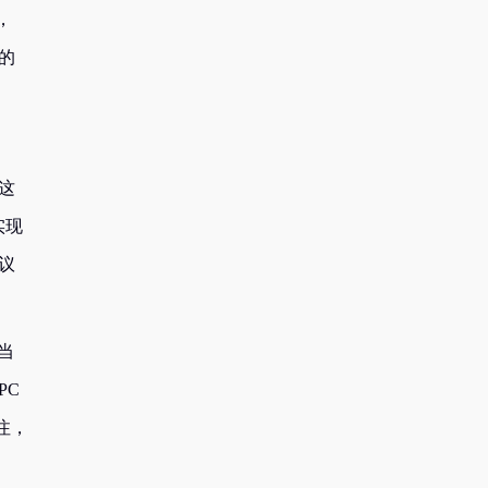
，
的
这
实现
议
，当
PC
注，