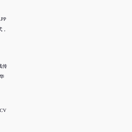
PP
式，
线传
华
CV