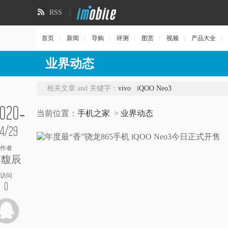
RSS
首页
|
新闻
|
导购
|
评测
|
图赏
|
视频
|
产品大全
|
业界动态
相关文章 and 关键字：
vivo
iQOO Neo3
020-
当前位置：
手机之家
>
业界动态
4/29
作者
李馥辰
访问
0