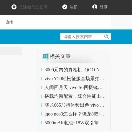
关注微信公众号
注册
登录
|
直播
3000元内的真相机 iQOO Neo3明天10:00开售
vivo Y50轻松征服全场景拍照 智慧四摄是关键
人间四月天 vivo S6四摄镜头带你探索云南四季美景
搭载均衡配置，综合性能出彩，vivo Y50进一步提升了用户体验
骁龙665加持体验出色 vivo Y50体验
iqoo neo3怎么样？骁龙865+144Hz刷新率，起售价仅2698
5000mAh电池+18W双引擎闪充，无短板的使用体验vivo Y50正式开售