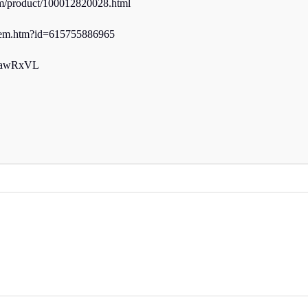
oduct/100012820028.html
m.htm?id=615755886965
8awRxVL