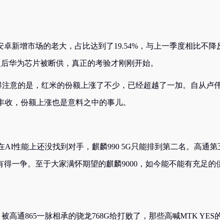
。
卓新增市场的老大，占比达到了19.54%，与上一季度相比不降
之后华为芯片被断供，真正的考验才刚刚开始。
值得注意的是，红米的份额上涨了不少，已经超越了一加。自从卢
丰收，份额上涨也是意料之中的事儿。
lus在AI性能上还没找到对手，麒麟990 5G只能排到第二名。高通第
上市才有得一争。至于大家满怀期望的麒麟9000，如今能不能有充足的
被高通865一脉相承的骁龙768G给打败了，那些高喊MTK YES