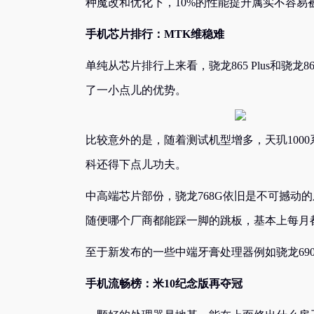
种魔改和优化下，10%的性能提升属实不容易
手机芯片排行：MTK维稳难
单纯从芯片排行上来看，骁龙865 Plus和骁龙
了一小点儿的优势。
比较意外的是，随着测试机型增多，天玑100
科还得下点儿功夫。
中高端芯片部份，骁龙768G依旧是不可撼动的牙
随便哪个厂商都能踩一脚的跳板，基本上每月
至于新发布的一些中端牙膏处理器例如骁龙690、
手机流畅榜：米10纪念版再夺冠