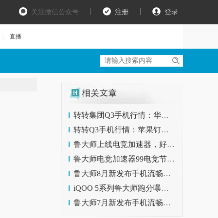
关注微信公众号
注册
登录
|
直播
转转集团Q3手机行情：华为P40 Pro最保值，iPhone跌出前五
转转Q3手机行情：苹果钉子户换机 华为领涨
鲁大师上线电竞加速器，好友够多就能无限“白嫖”！
鲁大师电竞加速器99电竞节9.9小时兑换码教程
鲁大师8月新发布手机流畅榜：小米 vs 三星，谁打赢了？
iQOO 5系列鲁大师跑分曝光，最高支持120W快充！
鲁大师7月新发布手机流畅榜：最流畅游戏手机是它！