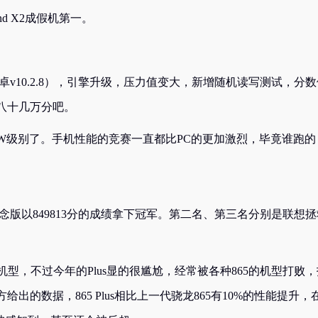
nd X2成假机第一。
v10.2.8），引擎升级，压力值变大，新增随机读写测试，分数
八十几万分吧。
W级别了。手机性能的竞赛一直都比PC的更加激烈，毕竟谁跑的
念版以849813分的成绩拿下冠军。第二名、第三名分别是联想拯
865的机型，不过今年的Plus显的很尴尬，经常被各种865的机型打败
的数据，865 Plus相比上一代骁龙865有10%的性能提升，