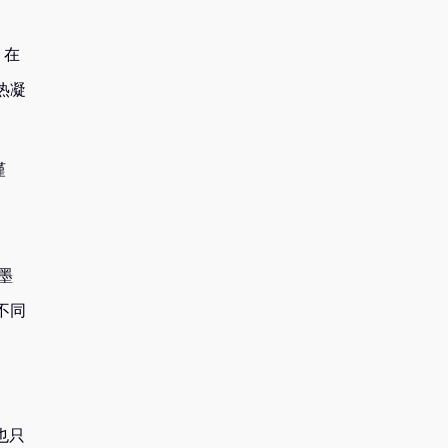
，在
热凝
谨
墨
不同
也只