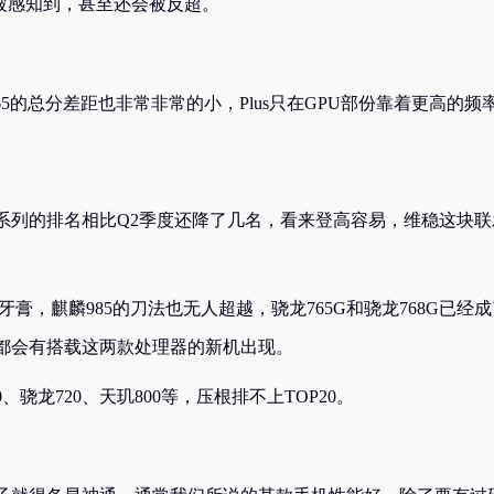
被感知到，甚至还会被反超。
865的总分差距也非常非常的小，Plus只在GPU部份靠着更高的频
0系列的排名相比Q2季度还降了几名，看来登高容易，维稳这块联
膏，麒麟985的刀法也无人超越，骁龙765G和骁龙768G已经成
都会有搭载这两款处理器的新机出现。
骁龙720、天玑800等，压根排不上TOP20。