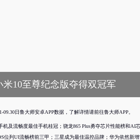
小米10至尊纪念版夺得双冠军
.01-09.30日鲁大师安卓APP数据，了解详情请前往鲁大师APP。
及流畅度最佳手机桂冠；骁龙865 Plus勇夺芯片性能榜和AI
、一加氢OS位列UI流畅榜前三甲；三星成为最佳温控品牌；华为依然新