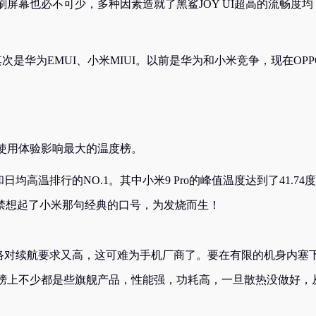
屏幕也必不可少，多种因素造就了黑鲨JOY UI超高的流畅度均
其次是华为EMUI、小米MIUI。以前是华为和小米竞争，现在OPP
使用体验影响最大的温度榜。
行和日均高温排行的NO.1。其中小米9 Pro的峰值温度达到了41.74
让人不禁想起了小米那句经典的口号，为发烧而生！
网络对续航要求又高，这可难为手机厂商了。要在有限的机身内塞
榜上不少都是些旗舰产品，性能强，功耗高，一旦散热没做好，