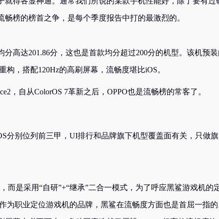
子就得各显神通。通常我们所说的某款手机性能好，除了要有过
流畅榜的榜首之争，是每个季度报告中打的最激烈的。
分高达201.86分，这也是首款均分超过200分的机型。该机预装
重构，搭配120Hz的高刷屏幕，流畅度堪比iOS。
O Ace2，自从ColorOS 7革新之后，OPPO也是流畅榜的常客了。
、一加氢OS分别位列前三甲，UI排行和品牌旗下机型覆盖面有关，只做旗
系统，而是采用“自研”+“继承”二合一模式，为了呼应黑鲨游戏机的
竞风，作为职业定位游戏机的品牌，黑鲨在流畅度方面也是首屈一指的