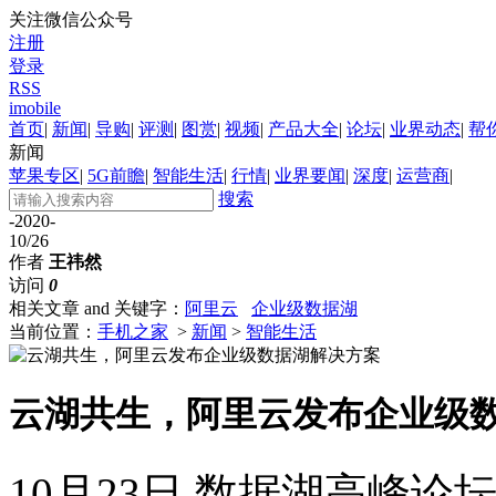
关注微信公众号
注册
登录
RSS
imobile
首页
|
新闻
|
导购
|
评测
|
图赏
|
视频
|
产品大全
|
论坛
|
业界动态
|
帮
新闻
苹果专区
|
5G前瞻
|
智能生活
|
行情
|
业界要闻
|
深度
|
运营商
|
搜索
-2020-
10/26
作者
王祎然
访问
0
相关文章 and 关键字：
阿里云
企业级数据湖
当前位置：
手机之家
>
新闻
>
智能生活
云湖共生，阿里云发布企业级
10月23日,数据湖高峰