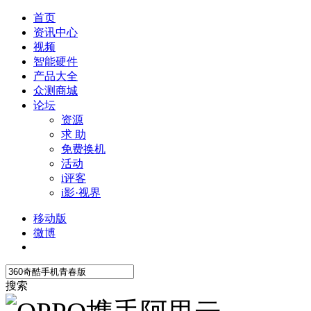
首页
资讯中心
视频
智能硬件
产品大全
众测商城
论坛
资源
求 助
免费换机
活动
i评客
i影·视界
移动版
微博
搜索